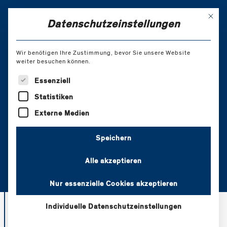
Skip
to
Mit di
EN
Datenschutzeinstellungen
Content
Wir benötigen Ihre Zustimmung, bevor Sie unsere Website
weiter besuchen können.
Coaching- und
Es folgt eine Liste der Service-Gruppen, für die eine Einw
Essenziell
Beraterausbildung in
Statistiken
systemischer
Externe Medien
Transaktionsanalyse 1.
Speichern
Jahr
Alle akzeptieren
Nur essenzielle Cookies akzeptieren
Individuelle Datenschutzeinstellungen