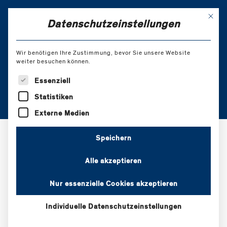
Skip
to
Mit di
EN
Datenschutzeinstellungen
Content
Wir benötigen Ihre Zustimmung, bevor Sie unsere Website
weiter besuchen können.
Anmeldung
Es folgt eine Liste der Service-Gruppen, für die eine Einw
Essenziell
Statistiken
Externe Medien
Speichern
Alle akzeptieren
JAHRESGRUPPEN
Coaching- und Beraterausbildung in systemischer
Nur essenzielle Cookies akzeptieren
Transaktionsanalyse 1. Jahr 2025
Individuelle Datenschutzeinstellungen
Coaching- und Beraterausbildung in systemischer
Transaktionsanalyse 2. Jahr 2025