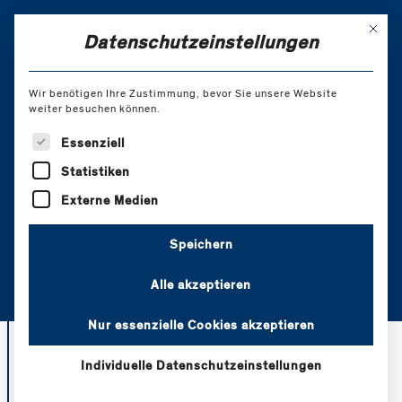
Skip
to
Mit di
EN
Datenschutzeinstellungen
Content
Wir benötigen Ihre Zustimmung, bevor Sie unsere Website
weiter besuchen können.
Matthias Drevs
Es folgt eine Liste der Service-Gruppen, für die eine Einw
Essenziell
Gesellschafter
Statistiken
Externe Medien
Speichern
Alle akzeptieren
Nur essenzielle Cookies akzeptieren
Individuelle Datenschutzeinstellungen