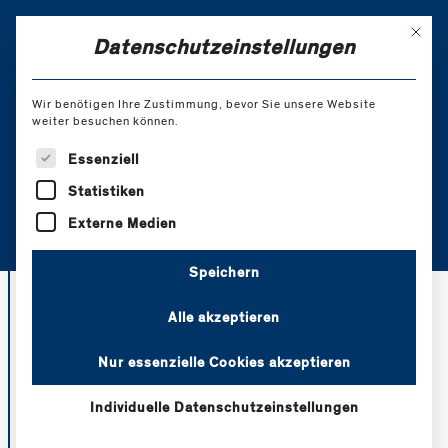
Skip
to
Mit di
EN
Datenschutzeinstellungen
Content
Wir benötigen Ihre Zustimmung, bevor Sie unsere Website
weiter besuchen können.
Offene Supervisionstage
Es folgt eine Liste der Service-Gruppen, für die eine Einw
Essenziell
für Profis
Statistiken
Externe Medien
Speichern
Alle akzeptieren
Die Supervisionstage sind ein Angebot an
Nur essenzielle Cookies akzeptieren
Berater*innen mit fortgeschrittener oder
abgeschlossener Ausbildung. Sie sollen ein Ort sein,
Individuelle Datenschutzeinstellungen
Austausch und entsprechende Inspiration auch nach
der Ausbildung aufrechtzuerhalten, die eigene Arbeit