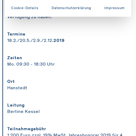
punktuell supervidieren zu lassen und Raum zur
Cookie-Details
Datenschutzerklärung
Impressum
beruflich-persönlichen Weiterentwicklung zu
Verfügung zu haben.
Termine
18.2./20.5./2.9./2.12.
2019
Zeiten
Mo. 09:30 - 18:30 Uhr
Ort
Hanstedt
Leitung
Bertine Kessel
Teilnahmegebühr
1.200 Euro zzgl. 19% MwSt. Jahreshonorar 2019 für 4