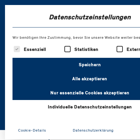
Skip
to
Datenschutzeinstellungen
Content
Wir benötigen Ihre Zustimmung, bevor Sie unsere Website weiter be
Es folgt eine Liste der Service-Gruppen, für d
Essenziell
Statistiken
Exter
Kommunikati
Speichern
- Einführun
Alle akzeptieren
Transaktion
Nur essenzielle Cookies akzeptieren
Individuelle Datenschutzeinstellungen
Cookie-Details
Datenschutzerklärung