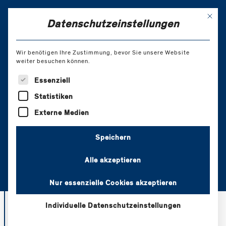
Skip
to
Mit di
EN
Datenschutzeinstellungen
Content
Wir benötigen Ihre Zustimmung, bevor Sie unsere Website
weiter besuchen können.
Coaching- und
Es folgt eine Liste der Service-Gruppen, für die eine Einw
Essenziell
Beraterausbildung in
Statistiken
systemischer
Externe Medien
Transaktionsanalyse 1.
Speichern
Jahr
Alle akzeptieren
Nur essenzielle Cookies akzeptieren
Individuelle Datenschutzeinstellungen